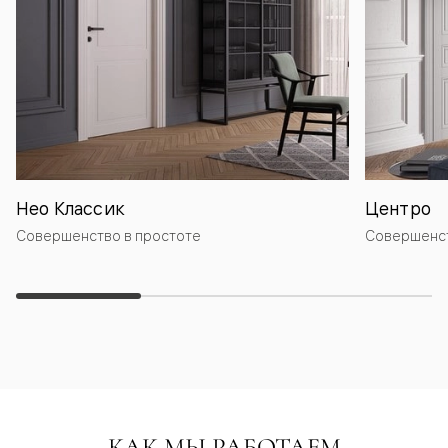
Нео Классик
Центро
Совершенство в простоте
Совершенст
КАК МЫ РАБОТАЕМ