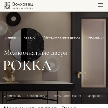
Главная
Каталог
Межкомнатные двери
Неоклассик
Межкомнатные двери
РОККА
О коллекции
Особенности
Системы открывания
Завершите обр